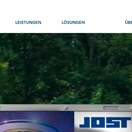
LEISTUNGEN
LÖSUNGEN
ÜB
Beratung und Konzept
BetrieblicheAltersvorsorge
His
Online-Kontenführung
Zeitwertkonto
Das
en
Insolvenzsicherung
Treuhand
Ref
Kapitalanlage
Rechner
Job
Kommunikation
Com