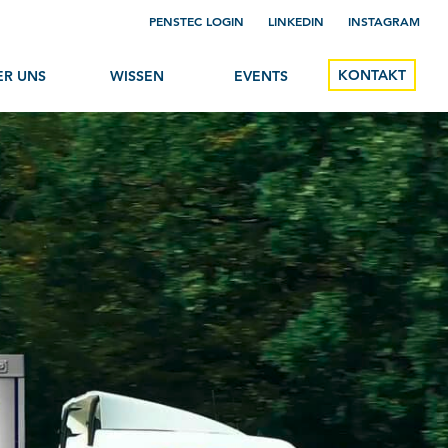
PENSTEC LOGIN
LINKEDIN
INSTAGRAM
KONTAKT
ER UNS
WISSEN
EVENTS
torie
Insights
 Team
A-Z
erenzen
Case Studies
s
pliance