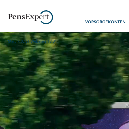
VORSORGEKONTEN
Für Unternehmen
Für Mitarbeiter*innen
Start
>
JOST Webinare 18.04.
Für Systempartner*inn